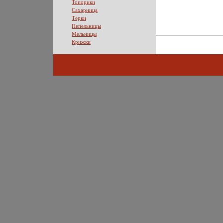
Топорики
Сахарница
Терки
Пепельницы
Мельницы
Крижки