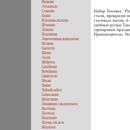
Вешалки
Держатели
Сушилки
Набор Tescoma "Pi
Полки
стали, прекрасно п
Кухонные молотки
столовых вилок, 
Шумовки
удобные ручки Так
Лопатки
сервировки праздн
Половники
Производитель: Че
Декоративные композиции
Муляжи
Скатерти
Щетки
Доски
Шейкеры
Сотейники
Кофейники
Сковороды
Миски
Чашки
Чайный набор
Сливочники
Молочники
Украшение для интерьера
Кастрюли
Подносы
Полотенце
Форма для льда
Штопоры