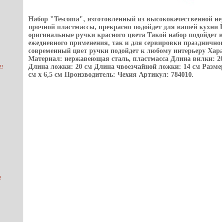
Набор "Tescoma", изготовленный из высококачественной н
прочной пластмассы, прекрасно подойдет для вашей кухн
оригинальные ручки красного цвета Такой набор подойдет 
ежедневного применения, так и для сервировки празднично
современный цвет ручки подойдет к любому интерьеру Хар
Материал: нержавеющая сталь, пластмасса Длина вилки: 20
ии
Длина ложки: 20 см Длина чвоезчайной ложки: 14 см Размер
см х 6,5 см Производитель: Чехия Артикул: 784010.
а