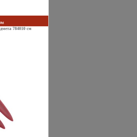
цы
дмета 784010 см