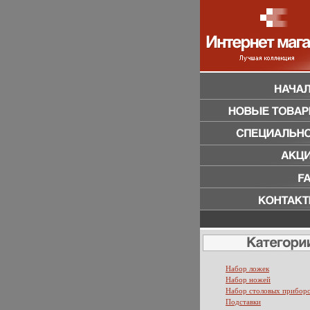
Набор ложек
Набор ножей
Набор столовых прибор
Подставки