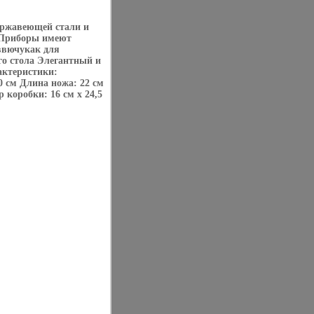
ержавеющей стали и
и Приборы имеют
ввючукак для
го стола Элегантный и
актеристики:
 см Длина ножа: 22 см
 коробки: 16 см х 24,5