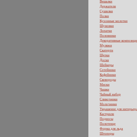
Вешалки
Держатели
Сушилки
Полки
Кухонные молотки
Шумовки
Лопатки
Половники
Декоративные композиц
Муляжи
Скатерти
Щетки
Доски
Шейкеры
Сотейники
Кофейники
Сковороды
Миски
Чашки
Чайный набор
Сливочники
Молочники
Украшение для интерьер
Кастрюли
Подносы
Полотенце
Форма для льда
Штопоры