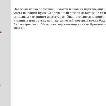
Навесная полка "Tescoma", изготовленная из нержавеющей 
место на вашей кухне Современный дизайн делает ее не то
стильным домашним аксессуаром Она пригодится дляввбн
кухонных или других принадлежностей, которые всегда буду
Характеристики: Материал: нержавеющая сталь Производи
900030.
ии
а