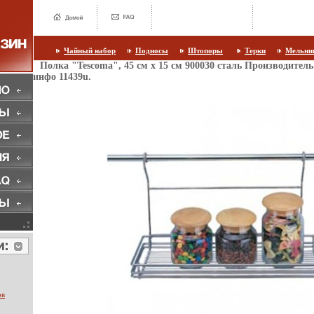
Чайный набор
Подносы
Штопоры
Терки
Мельни
Полка "Tescoma", 45 см х 15 см 900030 сталь Производител
инфо 11439u.
ов