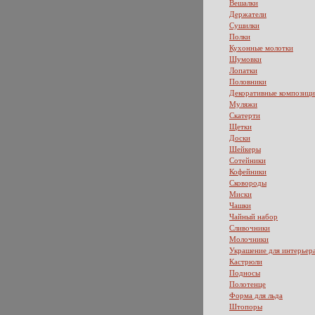
Вешалки
Держатели
Сушилки
Полки
Кухонные молотки
Шумовки
Лопатки
Половники
Декоративные композиц
Муляжи
Скатерти
Щетки
Доски
Шейкеры
Сотейники
Кофейники
Сковороды
Миски
Чашки
Чайный набор
Сливочники
Молочники
Украшение для интерьер
Кастрюли
Подносы
Полотенце
Форма для льда
Штопоры