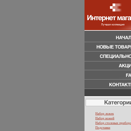
Набор ложек
Набор ножей
Набор столовых прибор
Подставки