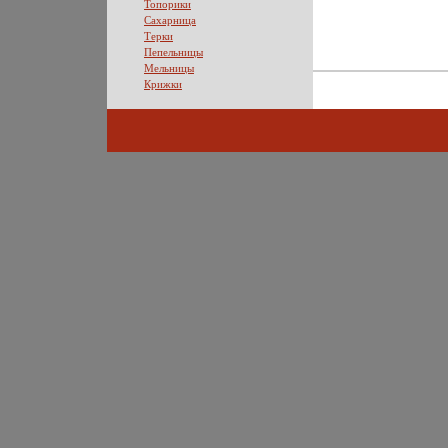
Топорики
Сахарница
Терки
Пепельницы
Мельницы
Крижки