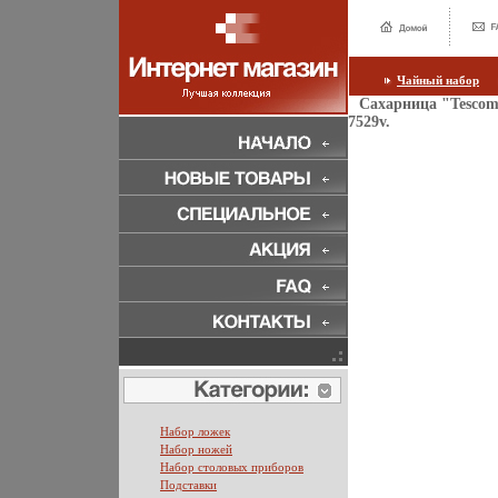
Чайный набор
Сахарница "Tescom
7529v.
Набор ложек
Набор ножей
Набор столовых приборов
Подставки