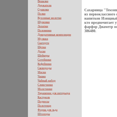
Вешалки
Держатели
Сушилки
Сахарница "Tescom
Полки
из первоклассного
Кухонные молотки
напитков Изящный 
Шумовки
кто предпочитает 
Лопатки
фарфор Диаметр ос
Половники
386480.
Декоративные композиции
Муляжи
Скатерти
Щетки
Доски
Шейкеры
Сотейники
Кофейники
Сковороды
Миски
Чашки
Чайный набор
Сливочники
Молочники
Украшение для интерьера
Кастрюли
Подносы
Полотенце
Форма для льда
Штопоры