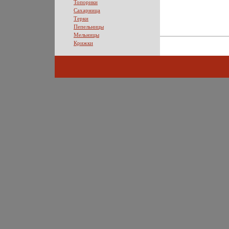
Топорики
Сахарница
Терки
Пепельницы
Мельницы
Крижки