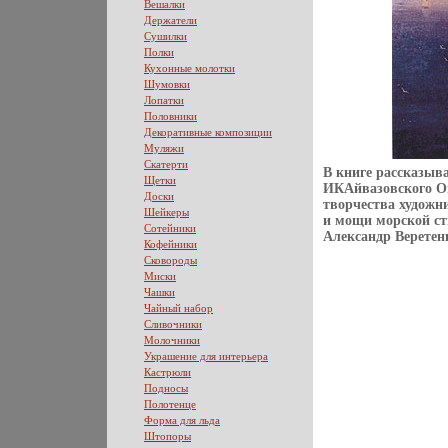
Вешалки
Держатели
Сушилки
Полки
Кухонные молотки
Шумовки
Лопатки
Половники
Декоративные композиции
Муляжи
Скатерти
В книге рассказыва
Щетки
ИКАйвазовского Он
Доски
творчества художн
Шейкеры
и мощи морской ст
Сотейники
Александр Веретен
Кофейники
Сковороды
Миски
Чашки
Чайный набор
Сливочники
Молочники
Украшение для интерьера
Кастрюли
Подносы
Полотенце
Форма для льда
Штопоры