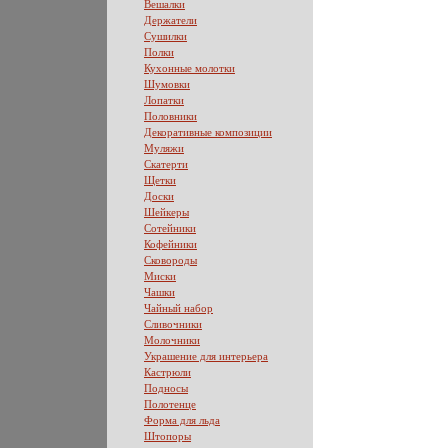
Вешалки
Держатели
Сушилки
Полки
Кухонные молотки
Шумовки
Лопатки
Половники
Декоративные композиции
Муляжи
Скатерти
Щетки
Доски
Шейкеры
Сотейники
Кофейники
Сковороды
Миски
Чашки
Чайный набор
Сливочники
Молочники
Украшение для интерьера
Кастрюли
Подносы
Полотенце
Форма для льда
Штопоры