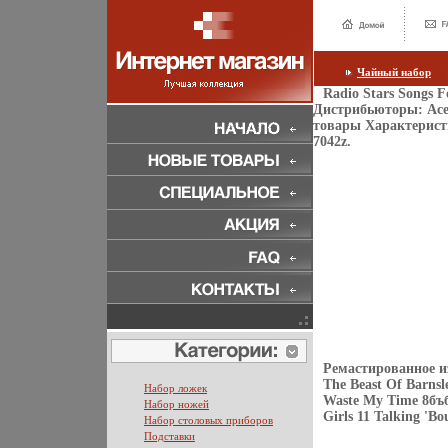
Чайный набор
Radio Stars Songs 
Дистрибьюторы: Ace
товары Характерист
7042z.
Ремастированное изд
The Beast Of Barnsl
Набор ложек
Waste My Time 8бъбц
Набор ножей
Girls 11 Talking 'B
Набор столовых приборов
Подставки