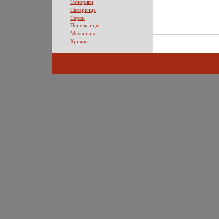
Топорики
Сахарница
Терки
Пепельницы
Мельницы
Крижки