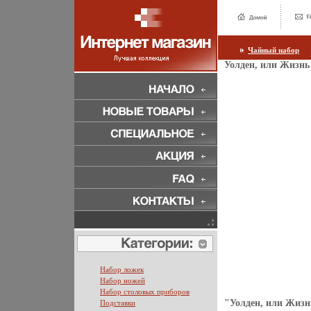
Чайный набор
Уолден, или Жизнь
Набор ложек
Набор ножей
Набор столовых приборов
"Уолден, или Жизн
Подставки