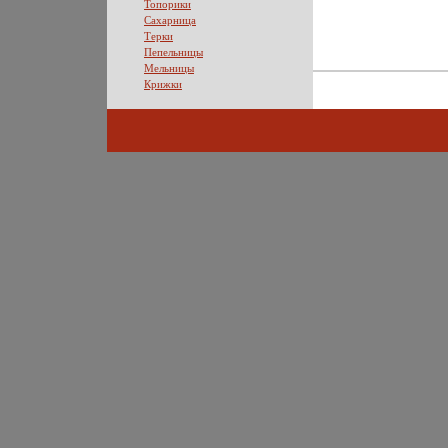
Топорики
Сахарница
Терки
Пепельницы
Мельницы
Крижки