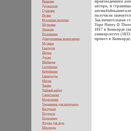
произведениям аме
Вешалки
автора, и страниц
Держатели
антикбъбоьапитали
Сушилки
получили значител
Полки
Заключительная с
Кухонные молотки
Торо Henry D Thor
Шумовки
1817 в Конкорде (
Лопатки
университете (1833
Половники
провел в Конкорде,
Декоративные композиции
Муляжи
Скатерти
Щетки
Доски
Шейкеры
Сотейники
Кофейники
Сковороды
Миски
Чашки
Чайный набор
Сливочники
Молочники
Украшение для интерьера
Кастрюли
Подносы
Полотенце
Форма для льда
Штопоры