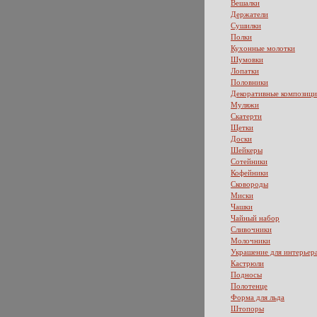
Вешалки
Держатели
Сушилки
Полки
Кухонные молотки
Шумовки
Лопатки
Половники
Декоративные композиц
Муляжи
Скатерти
Щетки
Доски
Шейкеры
Сотейники
Кофейники
Сковороды
Миски
Чашки
Чайный набор
Сливочники
Молочники
Украшение для интерьер
Кастрюли
Подносы
Полотенце
Форма для льда
Штопоры