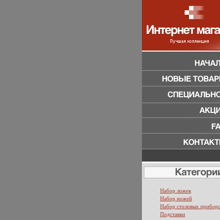
Набор ложек
Набор ножей
Набор столовых прибор
Подставки