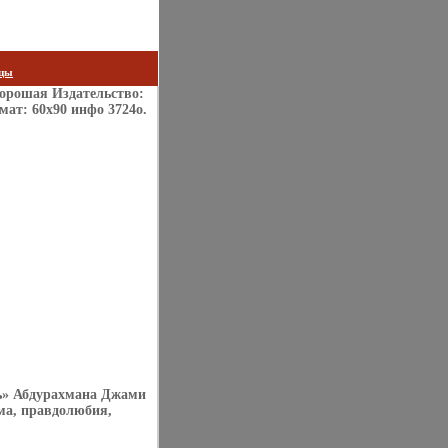
цы
Хорошая Издательство:
мат: 60x90 инфо 3724o.
ь» Абдурахмана Джами
ма, правдолюбия,