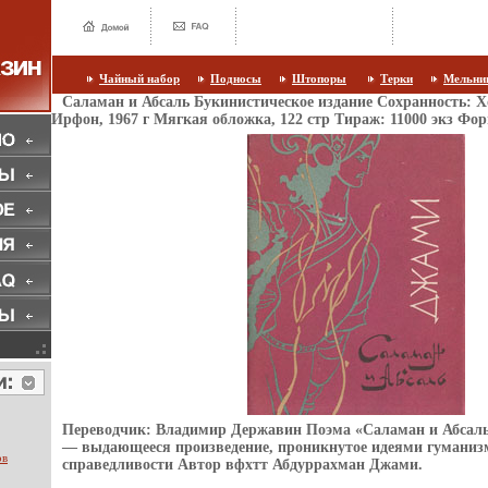
Чайный набор
Подносы
Штопоры
Терки
Мельни
Саламан и Абсаль Букинистическое издание Сохранность: 
Ирфон, 1967 г Мягкая обложка, 122 стр Тираж: 11000 экз Фор
Переводчик: Владимир Державин Поэма «Саламан и Абсал
— выдающееся произведение, проникнутое идеями гуманиз
ов
справедливости Автор вфхтт Абдуррахман Джами.