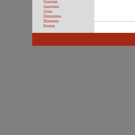
Топорики
Сахарница
Терки
Пепельницы
Мельницы
Крижки