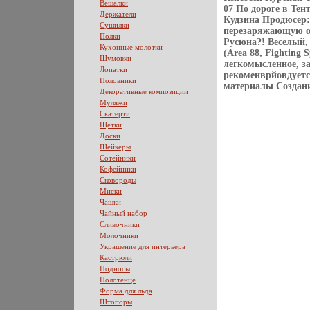
Вешалки
07 По дороге в Тен
Держатели
Кудзина Продюсер:
Сушилки
перезаряжающую ор
Полки
Русюна?! Веселый,
Кухонные молотки
(Area 88, Fighting 
Шумовки
легкомысленное, за
Лопатки
рекоменврйовдуетс
Половники
материалы Создани
Декоративные композиции
Муляжи
Скатерти
Щетки
Доски
Шейкеры
Сотейники
Кофейники
Сковороды
Миски
Чашки
Чайный набор
Сливочники
Молочники
Украшение для интерьера
Кастрюли
Подносы
Полотенце
Форма для льда
Штопоры