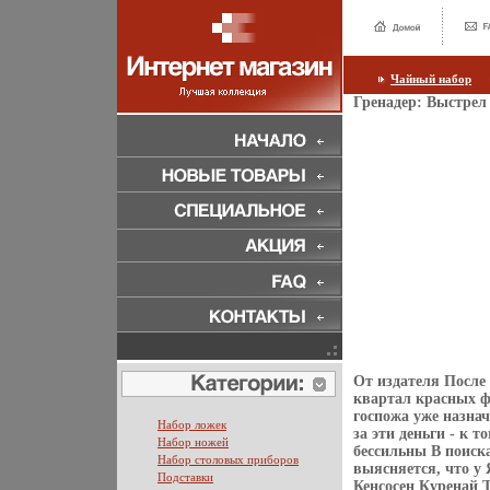
Чайный набор
Гренадер: Выстрел
От издателя После
квартал красных ф
госпожа уже назна
Набор ложек
за эти деньги - к 
Набор ножей
бессильны В поиск
Набор столовых приборов
выясняется, что у 
Подставки
Кенсосен Куренай 