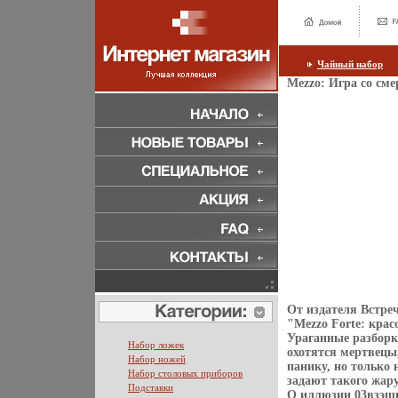
Чайный набор
Mezzo: Игра со сме
От издателя Встре
"Mezzo Forte: кра
Ураганные разборк
Набор ложек
охотятся мертвецы,
Набор ножей
панику, но только 
Набор столовых приборов
задают такого жару
Подставки
О иллюзии 03взэшн