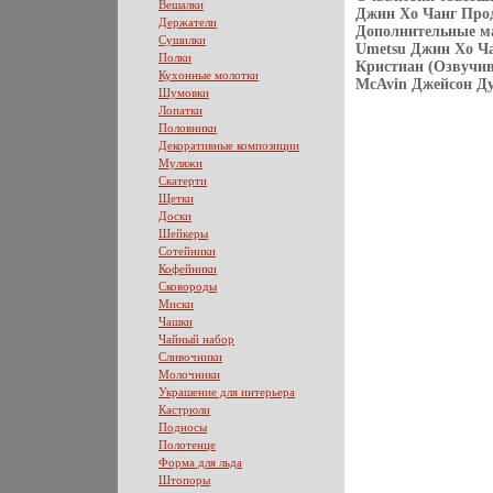
Вешалки
Джин Хо Чанг Про
Держатели
Дополнительные м
Сушилки
Umetsu Джин Хо Ча
Полки
Кристиан (Озвучив
Кухонные молотки
McAvin Джейсон Дуг
Шумовки
Лопатки
Половники
Декоративные композиции
Муляжи
Скатерти
Щетки
Доски
Шейкеры
Сотейники
Кофейники
Сковороды
Миски
Чашки
Чайный набор
Сливочники
Молочники
Украшение для интерьера
Кастрюли
Подносы
Полотенце
Форма для льда
Штопоры