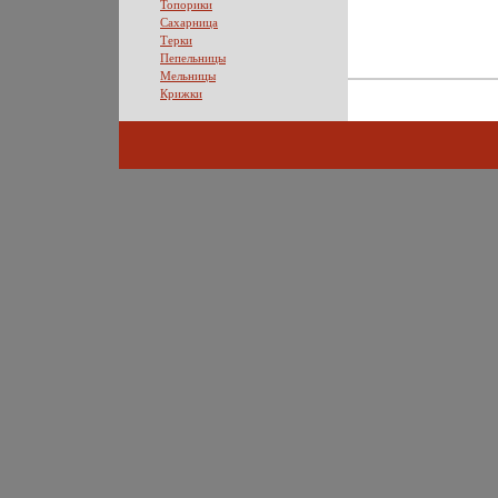
Топорики
Сахарница
Терки
Пепельницы
Мельницы
Крижки