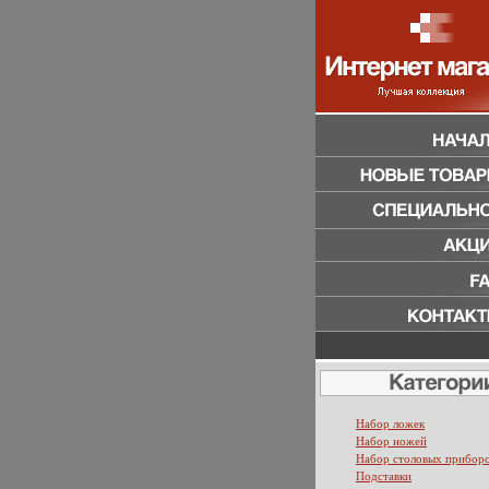
Набор ложек
Набор ножей
Набор столовых прибор
Подставки