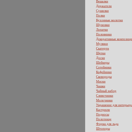
Вешалки
Держатели
Сушилки
Полки
Кухонные молотки
Шумовки
Лопатки
Половники
Декоративные композиц
Муляжи
Скатерти
Щетки
Доски
Шейкеры
Сотейники
Кофейники
Сковороды
Миски
Чашки
Чайный набор
Сливочники
Молочники
Украшение для интерьер
Кастрюли
Подносы
Полотенце
Форма для льда
Штопоры