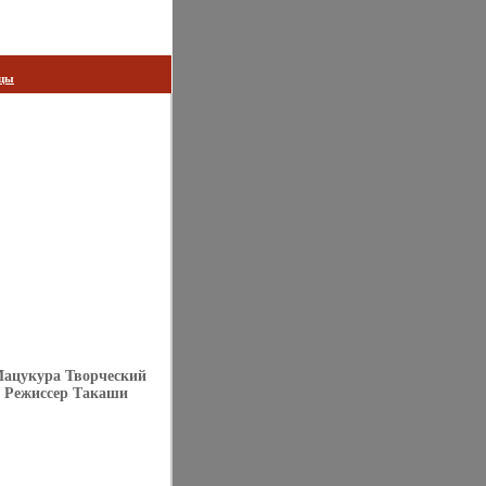
цы
Мацукура Творческий
 Режиссер Такаши