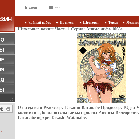
Чайный набор
Подносы
Штопоры
Терки
Мельни
Школьные войны Часть 1 Серия: Аниме инфо 1066s.
От издателя Режиссер: Такаши Ватанабе Продюсер: Юдзи 
коллектив Дополнительные материалы Анонсы Видеоролик
Ватанабе вфхрй Takashi Watanabe.
ов