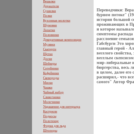
Вешалки
Держатели
Переводчики: Вера
Сушилки
бурном потоке" (19
Полки
история большой с
Кухонные молотки
проживающих в Праг
Шумовки
и которое называл
Лопатки
симптомы распада 
Половники
расслоение семьвзю
Декоративные композиции
Габсбурги Это хор
Муляжи
главный герой - Ал
Скатерти
веселого свойства,
Щетки
веселым скепсисом 
Доски
мир-либеральные и
Шейкеры
бюргерства, весь 
Сотейники
в целом, далее его
Кофейники
расширил,- что все
Сковороды
самого" Автор Фра
Миски
Чашки
Чайный набор
Сливочники
Молочники
Украшение для интерьера
Кастрюли
Подносы
Полотенце
Форма для льда
Штопоры