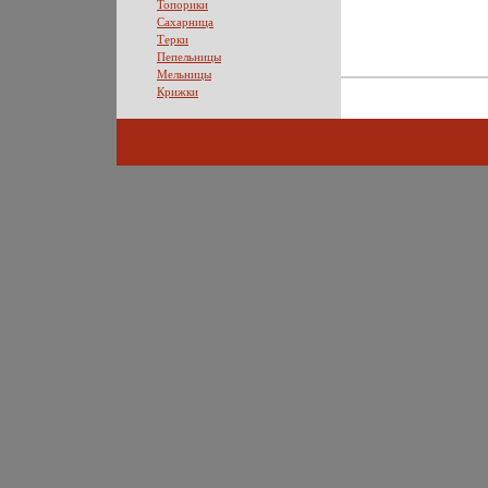
Топорики
Сахарница
Терки
Пепельницы
Мельницы
Крижки