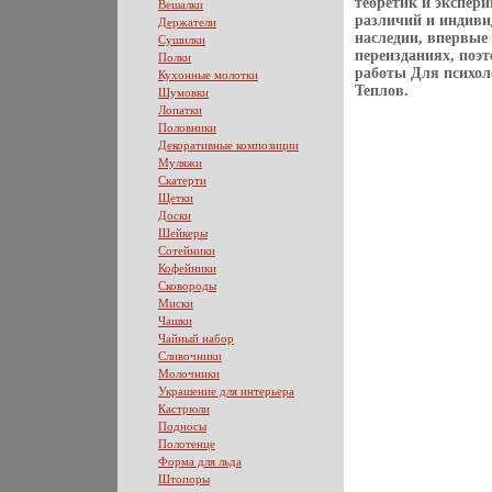
теоретик и экспери
Вешалки
различий и индивид
Держатели
наследии, впервые
Сушилки
переизданиях, поэт
Полки
работы Для психол
Кухонные молотки
Теплов.
Шумовки
Лопатки
Половники
Декоративные композиции
Муляжи
Скатерти
Щетки
Доски
Шейкеры
Сотейники
Кофейники
Сковороды
Миски
Чашки
Чайный набор
Сливочники
Молочники
Украшение для интерьера
Кастрюли
Подносы
Полотенце
Форма для льда
Штопоры