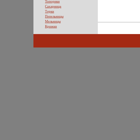
Топорики
Сахарница
Терки
Пепельницы
Мельницы
Крижки