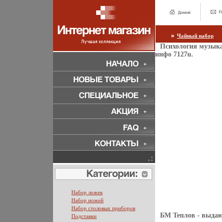
Чайный набор
Психология музыка
инфо 7127u.
Набор ложек
Набор ножей
Набор столовых приборов
БМ Теплов - выдаю
Подставки